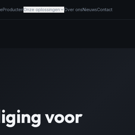
e
Producten
Onze oplossingen
Over ons
Nieuws
Contact
liging voor