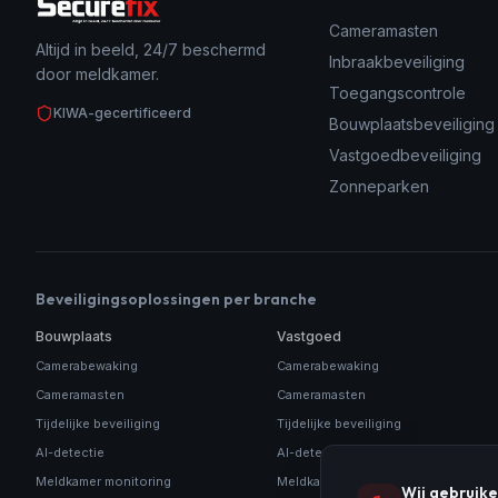
Cameramasten
Altijd in beeld, 24/7 beschermd
Inbraakbeveiliging
door meldkamer.
Toegangscontrole
KIWA-gecertificeerd
Bouwplaatsbeveiliging
Vastgoedbeveiliging
Zonneparken
Beveiligingsoplossingen per branche
Bouwplaats
Vastgoed
Camerabewaking
Camerabewaking
Cameramasten
Cameramasten
Tijdelijke beveiliging
Tijdelijke beveiliging
AI-detectie
AI-detectie
Meldkamer monitoring
Meldkamer monitoring
Wij gebruike