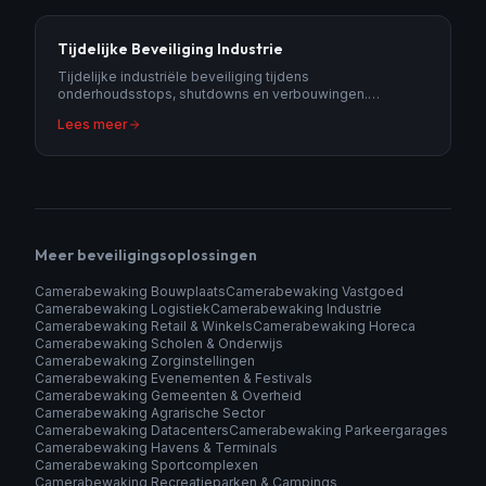
Tijdelijke Beveiliging Industrie
Tijdelijke industriële beveiliging tijdens
onderhoudsstops, shutdowns en verbouwingen.
Flexibele camerabewaking voor industrielocaties.
Lees meer
Meer beveiligingsoplossingen
Camerabewaking Bouwplaats
Camerabewaking Vastgoed
Camerabewaking Logistiek
Camerabewaking Industrie
Camerabewaking Retail & Winkels
Camerabewaking Horeca
Camerabewaking Scholen & Onderwijs
Camerabewaking Zorginstellingen
Camerabewaking Evenementen & Festivals
Camerabewaking Gemeenten & Overheid
Camerabewaking Agrarische Sector
Camerabewaking Datacenters
Camerabewaking Parkeergarages
Camerabewaking Havens & Terminals
Camerabewaking Sportcomplexen
Camerabewaking Recreatieparken & Campings