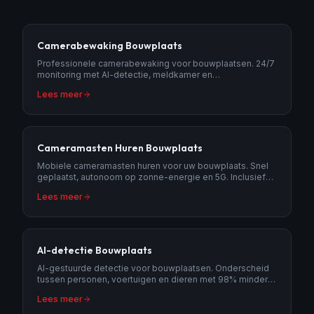
Camerabewaking Bouwplaats
Professionele camerabewaking voor bouwplaatsen. 24/7
monitoring met AI-detectie, meldkamer en
politieopvolging. Voorkom diefstal van materialen en
Lees meer
machines.
Cameramasten Huren Bouwplaats
Mobiele cameramasten huren voor uw bouwplaats. Snel
geplaatst, autonoom op zonne-energie en 5G. Inclusief
meldkamer en AI-detectie.
Lees meer
AI-detectie Bouwplaats
AI-gestuurde detectie voor bouwplaatsen. Onderscheid
tussen personen, voertuigen en dieren met 98% minder
vals alarm. Slimme beveiligingstechnologie.
Lees meer