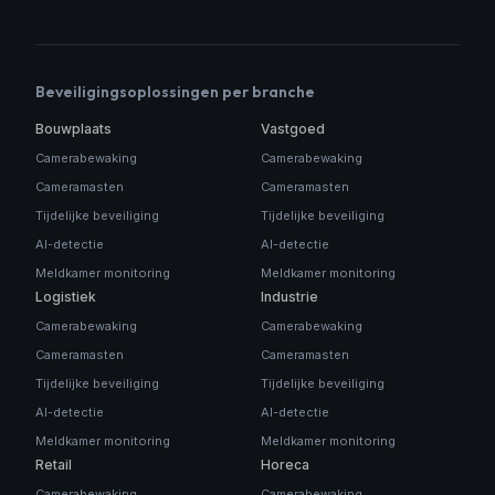
Beveiligingsoplossingen per branche
Bouwplaats
Vastgoed
Camerabewaking
Camerabewaking
Cameramasten
Cameramasten
Tijdelijke beveiliging
Tijdelijke beveiliging
AI-detectie
AI-detectie
Meldkamer monitoring
Meldkamer monitoring
Logistiek
Industrie
Camerabewaking
Camerabewaking
Cameramasten
Cameramasten
Tijdelijke beveiliging
Tijdelijke beveiliging
AI-detectie
AI-detectie
Meldkamer monitoring
Meldkamer monitoring
Retail
Horeca
Camerabewaking
Camerabewaking