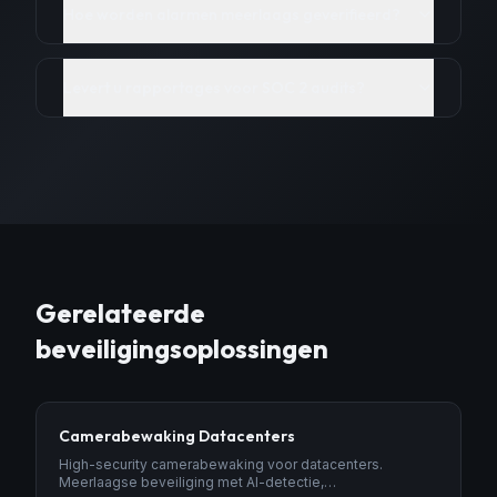
Hoe worden alarmen meerlaags geverifieerd?
Levert u rapportages voor SOC 2 audits?
Gerelateerde
beveiligingsoplossingen
Camerabewaking Datacenters
High-security camerabewaking voor datacenters.
Meerlaagse beveiliging met AI-detectie,