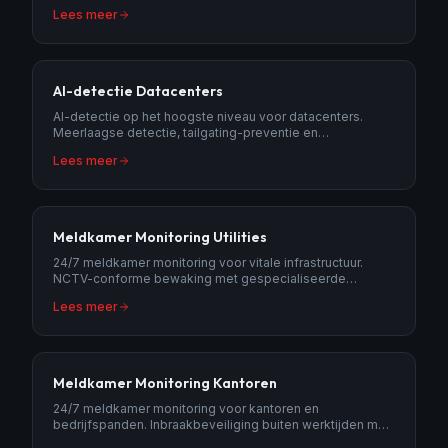
toegangscontrole en 24/7 meldkamer monitoring.
Lees meer
AI-detectie Datacenters
AI-detectie op het hoogste niveau voor datacenters.
Meerlaagse detectie, tailgating-preventie en
sabotageherkenning.
Lees meer
Meldkamer Monitoring Utilities
24/7 meldkamer monitoring voor vitale infrastructuur.
NCTV-conforme bewaking met gespecialiseerde
operators voor energiebedrijven.
Lees meer
Meldkamer Monitoring Kantoren
24/7 meldkamer monitoring voor kantoren en
bedrijfspanden. Inbraakbeveiliging buiten werktijden met
professionele alarmopvolging.