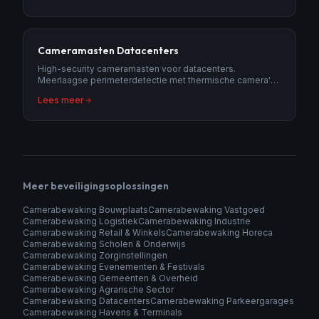
Cameramasten Datacenters
High-security cameramasten voor datacenters.
Meerlaagse perimeterdetectie met thermische camera's
en anti-sabotage features.
Lees meer
Meer beveiligingsoplossingen
Camerabewaking Bouwplaats
Camerabewaking Vastgoed
Camerabewaking Logistiek
Camerabewaking Industrie
Camerabewaking Retail & Winkels
Camerabewaking Horeca
Camerabewaking Scholen & Onderwijs
Camerabewaking Zorginstellingen
Camerabewaking Evenementen & Festivals
Camerabewaking Gemeenten & Overheid
Camerabewaking Agrarische Sector
Camerabewaking Datacenters
Camerabewaking Parkeergarages
Camerabewaking Havens & Terminals