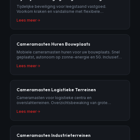
Tijdelijke beveiliging voor leegstaand vastgoed.
Voorkom kraken en vandalisme met flexibele
camerabewaking tot het pand weer in gebruik is.
Lees meer
Cameramasten Huren Bouwplaats
Mobiele cameramasten huren voor uw bouwplaats. Snel
geplaatst, autonoom op zonne-energie en 5G. Inclusief
meldkamer en AI-detectie.
Lees meer
Cameramasten Logistieke Terreinen
Cameramasten voor logistieke centra en
overslahterreinen. Overzichtsbewaking van grote
terreinen met AI-detectie en nummerplaatherkenning.
Lees meer
Cameramasten Industrieterreinen