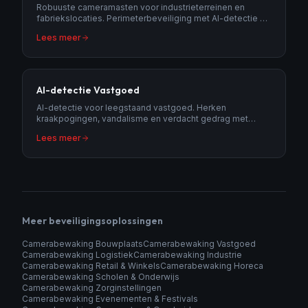
Robuuste cameramasten voor industrieterreinen en
fabriekslocaties. Perimeterbeveiliging met AI-detectie en
meldkamer monitoring.
Lees meer
AI-detectie Vastgoed
AI-detectie voor leegstaand vastgoed. Herken
kraakpogingen, vandalisme en verdacht gedrag met
intelligente beeldanalyse.
Lees meer
Meer beveiligingsoplossingen
Camerabewaking Bouwplaats
Camerabewaking Vastgoed
Camerabewaking Logistiek
Camerabewaking Industrie
Camerabewaking Retail & Winkels
Camerabewaking Horeca
Camerabewaking Scholen & Onderwijs
Camerabewaking Zorginstellingen
Camerabewaking Evenementen & Festivals