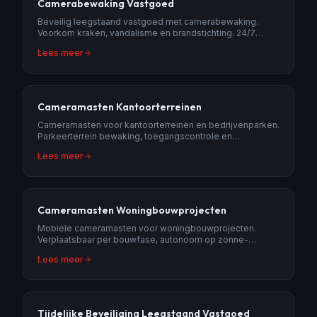
Camerabewaking Vastgoed
Beveilig leegstaand vastgoed met camerabewaking.
Voorkom kraken, vandalisme en brandstichting. 24/7
monitoring met AI-detectie en meldkamer.
Lees meer
Cameramasten Kantoorterreinen
Cameramasten voor kantoorterreinen en bedrijvenparken.
Parkeerterrein bewaking, toegangscontrole en
inbraakpreventie.
Lees meer
Cameramasten Woningbouwprojecten
Mobiele cameramasten voor woningbouwprojecten.
Verplaatsbaar per bouwfase, autonoom op zonne-
energie, inclusief meldkamer.
Lees meer
Tijdelijke Beveiliging Leegstaand Vastgoed