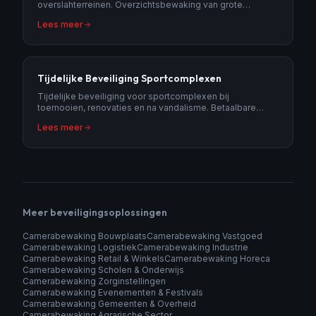
overslahterreinen. Overzichtsbewaking van grote
terreinen met AI-detectie en nummerplaatherkenning.
Lees meer
Tijdelijke Beveiliging Sportcomplexen
Tijdelijke beveiliging voor sportcomplexen bij
toernooien, renovaties en na vandalisme. Betaalbare
camerabewaking voor sportverenigingen.
Lees meer
Meer beveiligingsoplossingen
Camerabewaking Bouwplaats
Camerabewaking Vastgoed
Camerabewaking Logistiek
Camerabewaking Industrie
Camerabewaking Retail & Winkels
Camerabewaking Horeca
Camerabewaking Scholen & Onderwijs
Camerabewaking Zorginstellingen
Camerabewaking Evenementen & Festivals
Camerabewaking Gemeenten & Overheid
Camerabewaking Agrarische Sector