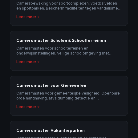
Camerabewaking voor sportcomplexen, voetbalvelden
en sportparken. Bescherm faciliteiten tegen vandalisme
en diefstal met slimme bewaking.
Lees meer
Cameramasten Scholen & Schoolterreinen
Cameramasten voor schoolterreinen en
onderwijsinstellingen. Veilige schoolomgeving met
privacy-respecterende bewaking.
Lees meer
Cameramasten voor Gemeenten
Cameramasten voor gemeentelijke veiligheid. Openbare
orde handhaving, afvaldumping detectie en
verkeersmonitoring met AI-camera's.
Lees meer
Cameramasten Vakantieparken