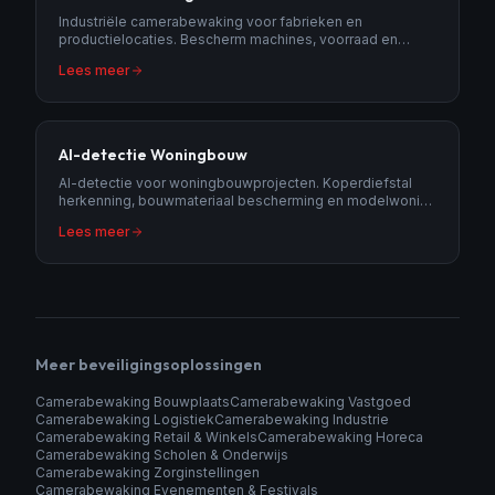
Industriële camerabewaking voor fabrieken en
productielocaties. Bescherm machines, voorraad en
personeel met AI-detectie en 24/7 meldkamer.
Lees meer
AI-detectie Woningbouw
AI-detectie voor woningbouwprojecten. Koperdiefstal
herkenning, bouwmateriaal bescherming en modelwoning
inbraakdetectie.
Lees meer
Meer beveiligingsoplossingen
Camerabewaking Bouwplaats
Camerabewaking Vastgoed
Camerabewaking Logistiek
Camerabewaking Industrie
Camerabewaking Retail & Winkels
Camerabewaking Horeca
Camerabewaking Scholen & Onderwijs
Camerabewaking Zorginstellingen
Camerabewaking Evenementen & Festivals