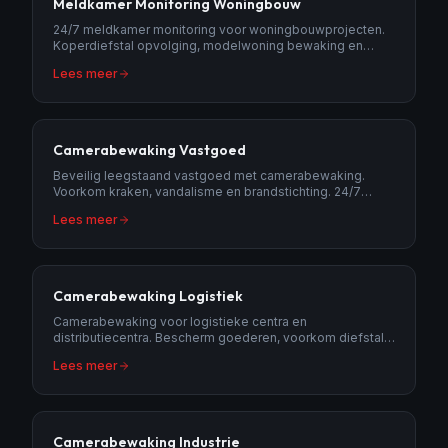
Meldkamer Monitoring Woningbouw
24/7 meldkamer monitoring voor woningbouwprojecten.
Koperdiefstal opvolging, modelwoning bewaking en
bouwvoortgang rapportage.
Lees meer
Camerabewaking Vastgoed
Beveilig leegstaand vastgoed met camerabewaking.
Voorkom kraken, vandalisme en brandstichting. 24/7
monitoring met AI-detectie en meldkamer.
Lees meer
Camerabewaking Logistiek
Camerabewaking voor logistieke centra en
distributiecentra. Bescherm goederen, voorkom diefstal
en monitor laad- en losactiviteiten 24/7.
Lees meer
Camerabewaking Industrie