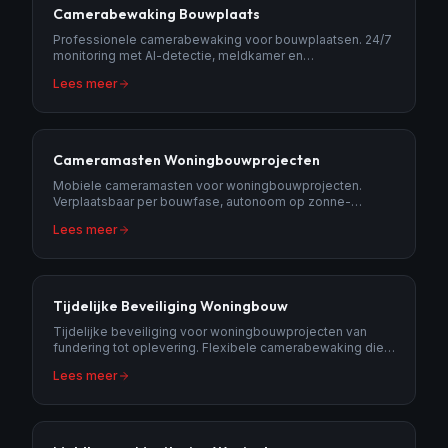
Camerabewaking Bouwplaats
Professionele camerabewaking voor bouwplaatsen. 24/7
monitoring met AI-detectie, meldkamer en
politieopvolging. Voorkom diefstal van materialen en
Lees meer
machines.
Cameramasten Woningbouwprojecten
Mobiele cameramasten voor woningbouwprojecten.
Verplaatsbaar per bouwfase, autonoom op zonne-
energie, inclusief meldkamer.
Lees meer
Tijdelijke Beveiliging Woningbouw
Tijdelijke beveiliging voor woningbouwprojecten van
fundering tot oplevering. Flexibele camerabewaking die
meeschaalt met uw bouwproject.
Lees meer