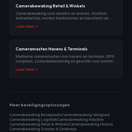
Camerabewaking Retail & Winkels
Camerabewaking voor retailers en winkels. Voorkom
winkeldiefstal, monitor klantstromen en bescherm uw
personeel met AI-gestuurde camera's.
Lees meer
Cameramasten Havens & Terminals
Maritieme cameramasten voor havens en terminals. ISPS-
compliant, zoutwaterbestendig en geschikt voor extreme
weersomstandigheden.
Lees meer
Meer beveiligingsoplossingen
Camerabewaking Bouwplaats
Camerabewaking Vastgoed
Camerabewaking Logistiek
Camerabewaking Industrie
Camerabewaking Retail & Winkels
Camerabewaking Horeca
Camerabewaking Scholen & Onderwijs