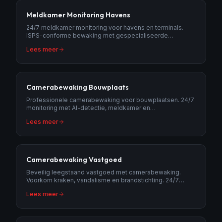
Meldkamer Monitoring Havens
24/7 meldkamer monitoring voor havens en terminals.
ISPS-conforme bewaking met gespecialiseerde
maritieme operators.
Lees meer
Camerabewaking Bouwplaats
Professionele camerabewaking voor bouwplaatsen. 24/7
monitoring met AI-detectie, meldkamer en
politieopvolging. Voorkom diefstal van materialen en
Lees meer
machines.
Camerabewaking Vastgoed
Beveilig leegstaand vastgoed met camerabewaking.
Voorkom kraken, vandalisme en brandstichting. 24/7
monitoring met AI-detectie en meldkamer.
Lees meer