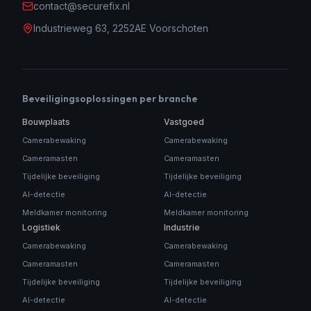
contact@securefix.nl
Industrieweg 63, 2252AE Voorschoten
Beveiligingsoplossingen per branche
Bouwplaats
Vastgoed
Camerabewaking
Camerabewaking
Cameramasten
Cameramasten
Tijdelijke beveiliging
Tijdelijke beveiliging
AI-detectie
AI-detectie
Meldkamer monitoring
Meldkamer monitoring
Logistiek
Industrie
Camerabewaking
Camerabewaking
Cameramasten
Cameramasten
Tijdelijke beveiliging
Tijdelijke beveiliging
AI-detectie
AI-detectie