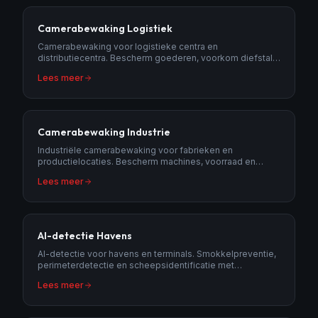
Camerabewaking Logistiek
Camerabewaking voor logistieke centra en
distributiecentra. Bescherm goederen, voorkom diefstal
en monitor laad- en losactiviteiten 24/7.
Lees meer
Camerabewaking Industrie
Industriële camerabewaking voor fabrieken en
productielocaties. Bescherm machines, voorraad en
personeel met AI-detectie en 24/7 meldkamer.
Lees meer
AI-detectie Havens
AI-detectie voor havens en terminals. Smokkelpreventie,
perimeterdetectie en scheepsidentificatie met
geavanceerde AI-analyse.
Lees meer