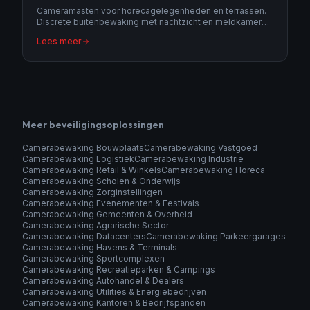
Cameramasten voor horecagelegenheden en terrassen.
Discrete buitenbewaking met nachtzicht en meldkamer
opvolging.
Lees meer
Meer beveiligingsoplossingen
Camerabewaking Bouwplaats
Camerabewaking Vastgoed
Camerabewaking Logistiek
Camerabewaking Industrie
Camerabewaking Retail & Winkels
Camerabewaking Horeca
Camerabewaking Scholen & Onderwijs
Camerabewaking Zorginstellingen
Camerabewaking Evenementen & Festivals
Camerabewaking Gemeenten & Overheid
Camerabewaking Agrarische Sector
Camerabewaking Datacenters
Camerabewaking Parkeergarages
Camerabewaking Havens & Terminals
Camerabewaking Sportcomplexen
Camerabewaking Recreatieparken & Campings
Camerabewaking Autohandel & Dealers
Camerabewaking Utilities & Energiebedrijven
Camerabewaking Kantoren & Bedrijfspanden