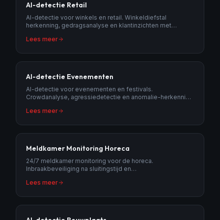
AI-detectie Retail
AI-detectie voor winkels en retail. Winkeldiefstal
herkenning, gedragsanalyse en klantinzichten met
intelligente camera-analyse.
Lees meer
AI-detectie Evenementen
AI-detectie voor evenementen en festivals.
Crowdanalyse, agressiedetectie en anomalie-herkenning
voor veilige evenementen.
Lees meer
Meldkamer Monitoring Horeca
24/7 meldkamer monitoring voor de horeca.
Inbraakbeveiliging na sluitingstijd en
overvalondersteuning voor restaurants en cafés.
Lees meer