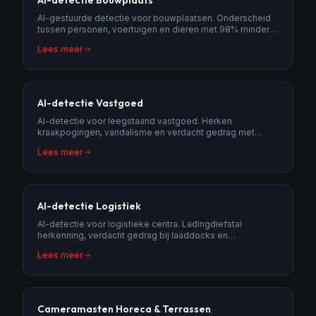
AI-detectie Bouwplaats
AI-gestuurde detectie voor bouwplaatsen. Onderscheid
tussen personen, voertuigen en dieren met 98% minder
vals alarm. Slimme beveiligingstechnologie.
Lees meer
AI-detectie Vastgoed
AI-detectie voor leegstaand vastgoed. Herken
kraakpogingen, vandalisme en verdacht gedrag met
intelligente beeldanalyse.
Lees meer
AI-detectie Logistiek
AI-detectie voor logistieke centra. Ladingdiefstal
herkenning, verdacht gedrag bij laaddocks en
automatische nummerplaatanalyse.
Lees meer
Cameramasten Horeca & Terrassen